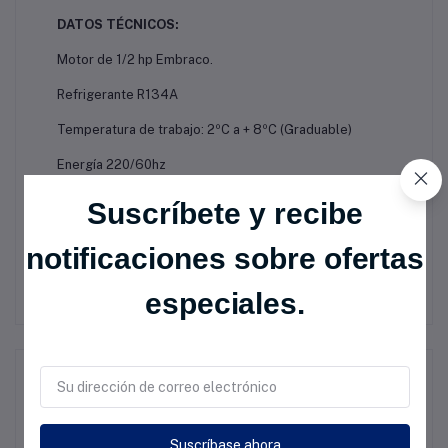
DATOS TÉCNICOS:
Motor de 1/2 hp Embraco.
Refrigerante R134A
Temperatura de trabajo: 2ºC a + 8ºC (Graduable)
Energía 220/60hz
MEDIDAS:
Suscríbete y recibe
LARGO 180 CM, ANCHO 70 CM, ALTO 90 + 50 CM
notificaciones sobre ofertas
especiales.
Productos relacionados
Suscríbase ahora