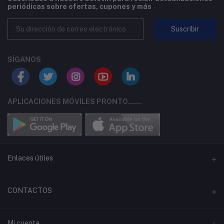
periódicas sobre ofertas, cupones y más
Suscribir
SÍGANOS
APLICACIONES MÓVILES PRONTO.......
Enlaces útiles
Términos y Condiciones
CONTACTOS
Política de privacidad
Dirección
Mi cuenta