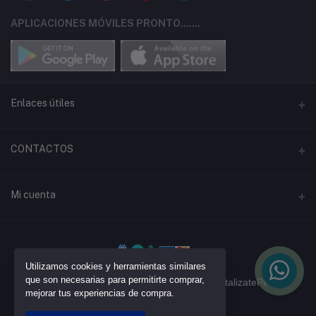
APLICACIONES MÓVILES PRONTO.......
Enlaces útiles
Términos y Condiciones
CONTACTOS
Política de privacidad
Dirección
Mi cuenta
Libro de Reclamaciones
࿃ Av. Pedro Huilca LT14 - Parque Industrial V.E.S
Iniciar sesión
Teléfono
✆ + 51 941 938 253 +51 953 810 543 +51 924 850 317
Historial de pedidos
Utilizamos cookies y herramientas similares
que son necesarias para permitirte comprar,
Todos los derechos reservados por: @DigitalizatePeru
Correo
Mi lista de deseos
mejorar tus experiencias de compra.
info@liccnoxperu.com
Rastrear Pedido