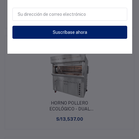
Tiempo de cocción (45-50 min)
Suscríbase ahora
Productos relacionados
HORNO POLLERO
ECOLÓGICO - DUAL
(GAS Y CARBÓN)
S/13,537.00